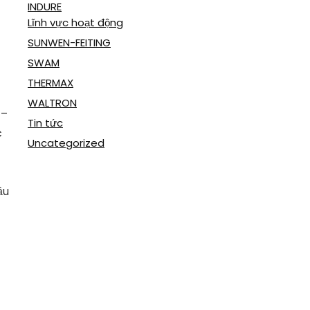
INDURE
Lĩnh vực hoạt động
SUNWEN-FEITING
SWAM
THERMAX
WALTRON
 –
Tin tức
c
Uncategorized
ầu