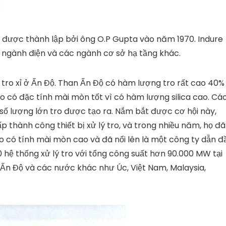
, được thành lập bởi ông O.P Gupta vào năm 1970. Indure
 ngành điện và các ngành cơ sở hạ tầng khác.
 tro xỉ ở Ấn Độ. Than Ấn Độ có hàm lượng tro rất cao 40%
o có đặc tính mài mòn tốt vì có hàm lượng silica cao. Cá
 số lượng lớn tro được tạo ra. Nắm bắt được cơ hội này,
thành công thiết bị xử lý tro, và trong nhiều năm, họ đã
o có tính mài mòn cao và đã nổi lên là một công ty dẫn đ
50 hệ thống xử lý tro với tổng công suất hơn 90.000 MW tại
Ấn Độ và các nước khác như Úc, Việt Nam, Malaysia,