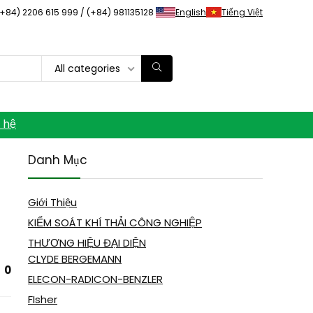
(+84) 2206 615 999 / (+84) 981135128
English
Tiếng Việt
All categories
n hệ
Danh Mục
Giới Thiệu
KIỂM SOÁT KHÍ THẢI CÔNG NGHIỆP
THƯƠNG HIỆU ĐẠI DIỆN
CLYDE BERGEMANN
0
ELECON-RADICON-BENZLER
FIsher