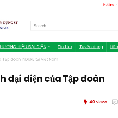
Hotline
: 
Search
for:
HƯƠNG HIỆU ĐẠI DIỆN
Tin tức
Tuyển dụng
Liê
ủa Tập đoàn INDURE tại Việt Nam
nh đại diện của Tập đoàn
40
Views