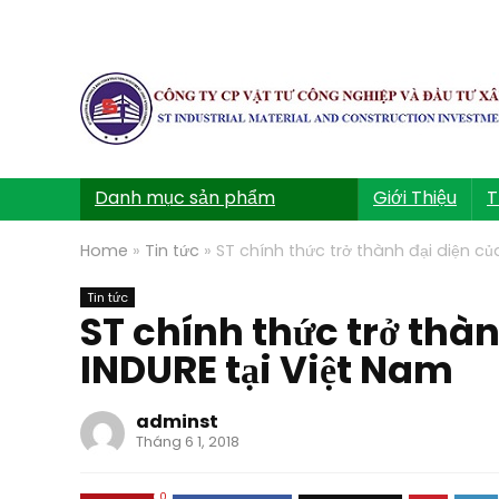
Danh mục sản phẩm
Giới Thiệu
T
Home
»
Tin tức
»
ST chính thức trở thành đại diện c
Tin tức
ST chính thức trở thà
INDURE tại Việt Nam
adminst
Tháng 6 1, 2018
0