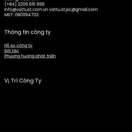
(+84) 2206 615 999
info@vattust.com.vn
vattu.st.jsc@gmail.com
MST: 0801194702
Thông tin công ty
Hồ sơ công ty
Đối tác
Phương hướng phát triển
Vị Trí Công Ty