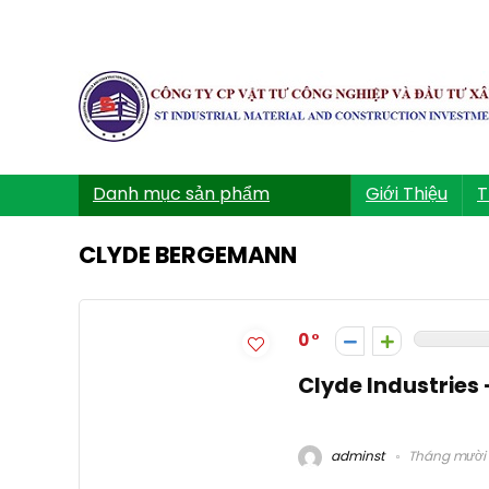
Danh mục sản phẩm
Giới Thiệu
T
CLYDE BERGEMANN
0
Clyde Industries 
adminst
Tháng mười 