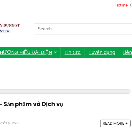
Hotline
: 
Search
for:
HƯƠNG HIỆU ĐẠI DIỆN
Tin tức
Tuyển dụng
Liê
– Sản phẩm và Dịch vụ
một 8, 2021
READ MORE +