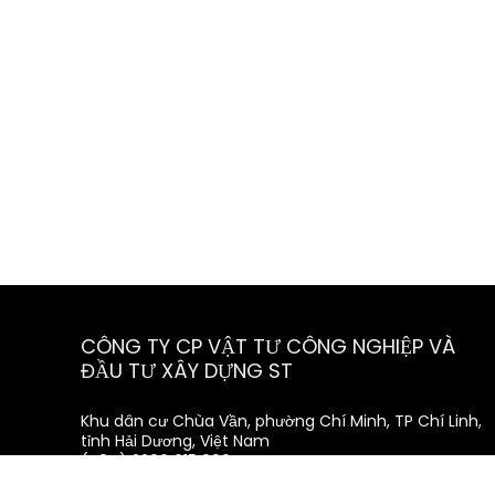
CÔNG TY CP VẬT TƯ CÔNG NGHIỆP VÀ
ĐẦU TƯ XÂY DỰNG ST
Khu dân cư Chùa Vần, phường Chí Minh, TP Chí Linh,
tỉnh Hải Dương, Việt Nam
(+84) 2206 615 999
info@vattust.com.vn
vattu.st.jsc@gmail.com