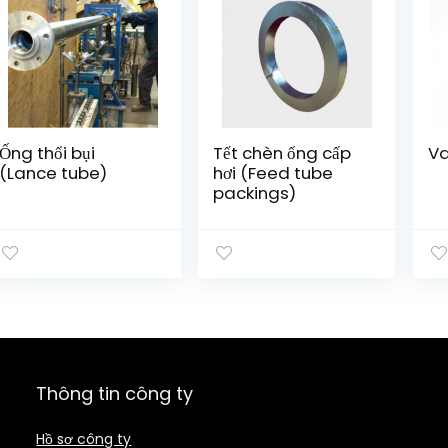
Ống thổi bụi
Tết chèn ống cấp
Va
(Lance tube)
hơi (Feed tube
packings)
Thông tin công ty
Hồ sơ công ty