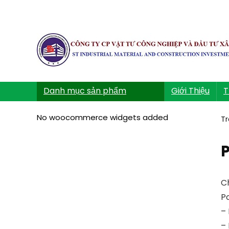
Danh mục sản phẩm
Giới Thiệu
T
No woocommerce widgets added
Tr
P
Ch
P
–
–