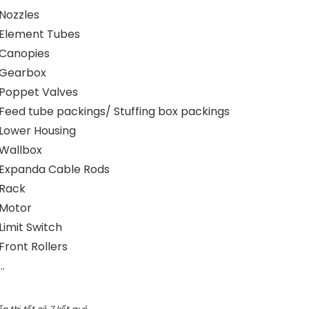
 Nozzles
 Element Tubes
 Canopies
 Gearbox
 Poppet Valves
 Feed tube packings/ Stuffing box packings
 Lower Housing
 Wallbox
 Expanda Cable Rods
 Rack
 Motor
Limit Switch
Front Rollers
…