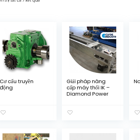
ển thị tất cả 7 kết quả
Cơ cấu truyền
Giải pháp nâng
No
động
cấp máy thổi IK –
Diamond Power