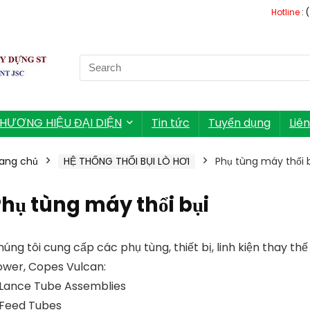
Hotline
: 
Search
for:
HƯƠNG HIỆU ĐẠI DIỆN
Tin tức
Tuyển dụng
Liê
ang chủ
HỆ THỐNG THỔI BỤI LÒ HƠI
Phụ tùng máy thổi 
hụ tùng máy thổi bụi
úng tôi cung cấp các phụ tùng, thiết bị, linh kiện thay 
ower, Copes Vulcan:
 Lance Tube Assemblies
 Feed Tubes