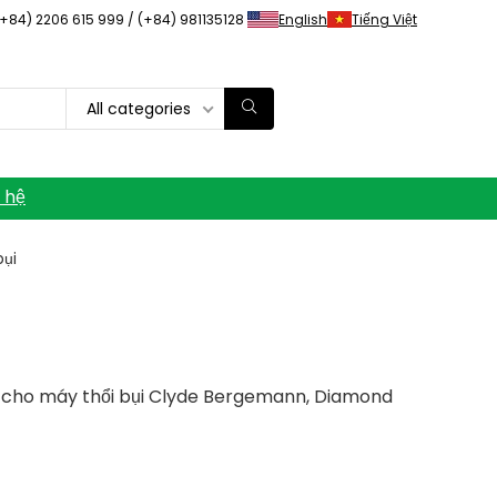
(+84) 2206 615 999 / (+84) 981135128
English
Tiếng Việt
All categories
n hệ
bụi
thế cho máy thổi bụi Clyde Bergemann, Diamond