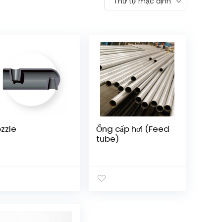
Thứ tự mặc định
zzle
Ống cấp hơi (Feed
tube)