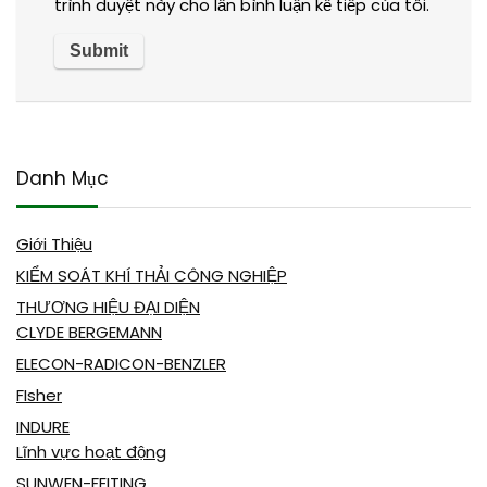
trình duyệt này cho lần bình luận kế tiếp của tôi.
Danh Mục
Giới Thiệu
KIỂM SOÁT KHÍ THẢI CÔNG NGHIỆP
THƯƠNG HIỆU ĐẠI DIỆN
CLYDE BERGEMANN
ELECON-RADICON-BENZLER
FIsher
INDURE
Lĩnh vực hoạt động
SUNWEN-FEITING