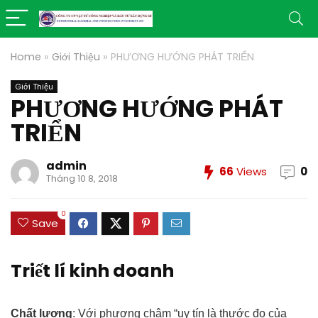
Home
»
Giới Thiệu
»
PHƯƠNG HƯỚNG PHÁT TRIỂN
Giới Thiệu
PHƯƠNG HƯỚNG PHÁT
TRIỂN
admin
66
Views
0
Tháng 10 8, 2018
0
Save
Triết lí kinh doanh
Chất lượng
: Với phương châm “uy tín là thước đo của