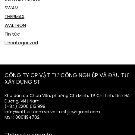
SWAM
THERMAX
WALTRON
Tin tức
Uncategorized
CÔNG TY CP VẬT TƯ CÔNG NGHIỆP VÀ ĐẦU TƯ
XÂY DỰNG ST
Khu dân cư Chùa Vần, phường Chí Minh, TP Chí Linh, tỉnh Hải
Dương, Việt Nam
(+84) 2206 615 999
info@vattust.com.vn
vattu.st.jsc@gmail.com
MST: 0801194702
Thông tin công ty