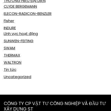
THƯƠNG HIỆU ĐẠI DIỆN
CLYDE BERGEMANN
ELECON-RADICON-BENZLER
FIsher
INDURE
Lĩnh vực hoạt động
SUNWEN-FEITING
SWAM
THERMAX
WALTRON
Tin tức
Uncategorized
CÔNG TY CP VẬT TƯ CÔNG NGHIỆP VÀ ĐẦU TƯ
XÂY DỰNG ST