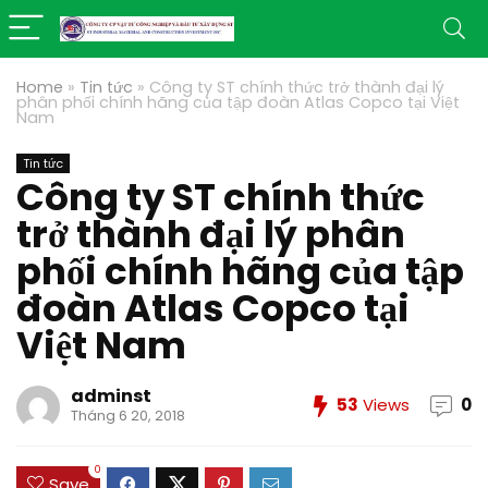
Home
»
Tin tức
»
Công ty ST chính thức trở thành đại lý
phân phối chính hãng của tập đoàn Atlas Copco tại Việt
Nam
Tin tức
Công ty ST chính thức
trở thành đại lý phân
phối chính hãng của tập
đoàn Atlas Copco tại
Việt Nam
adminst
53
Views
0
Tháng 6 20, 2018
0
Save