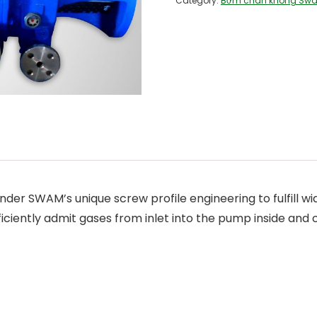
Category:
Bơm chân không Sw
 SWAM’s unique screw profile engineering to fulfill wide
fficiently admit gases from inlet into the pump inside a