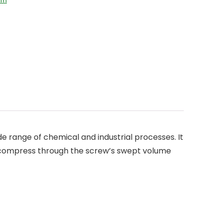
am
 range of chemical and industrial processes. It
nd compress through the screw’s swept volume