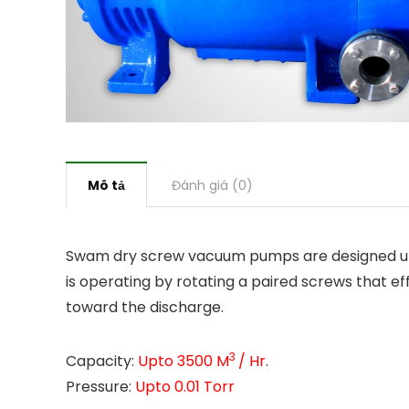
Mô tả
Đánh giá (0)
Swam dry screw vacuum pumps are designed under
is operating by rotating a paired screws that e
toward the discharge.
3
Capacity:
Upto 3500 M
/ Hr
.
Pressure:
Upto 0.01 Torr