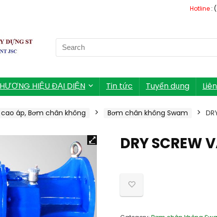
Hotline
: 
Search
for:
HƯƠNG HIỆU ĐẠI DIỆN
Tin tức
Tuyển dụng
Liê
 cao áp, Bơm chân không
Bơm chân không Swam
DR
DRY SCREW 