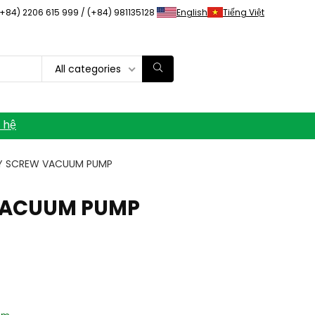
(+84) 2206 615 999 / (+84) 981135128
English
Tiếng Việt
All categories
n hệ
Y SCREW VACUUM PUMP
VACUUM PUMP