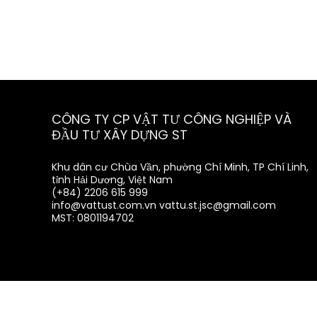
CÔNG TY CP VẬT TƯ CÔNG NGHIỆP VÀ
ĐẦU TƯ XÂY DỰNG ST
Khu dân cư Chùa Vần, phường Chí Minh, TP Chí Linh,
tỉnh Hải Dương, Việt Nam
(+84) 2206 615 999
info@vattust.com.vn
vattu.st.jsc@gmail.com
MST: 0801194702
2019 vattucongnghiepst Design. All rights reserved.