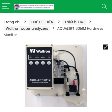
Trang chủ
THIẾT BỊ ĐIỆN
Thiết bị C&I
Waltron water analyzers
AQUALERT 6051M Hardness
Monitor