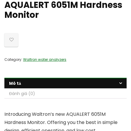
AQUALERT 6051M Hardness
Monitor
Category:
Waltron water analyzers
Mô tả
Đánh giá (0)
Introducing Waltron’s new AQUALERT 6051M
Hardness Monitor. Offering you the best in simple
design, efficient operation, and low cost.