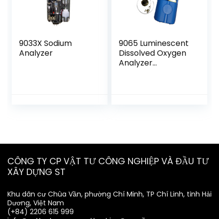
9033X Sodium
9065 Luminescent
Analyzer
Dissolved Oxygen
Analyzer
Calibration Kit
CÔNG TY CP VẬT TƯ CÔNG NGHIỆP VÀ ĐẦU TƯ
XÂY DỰNG ST
Khu dân cư Chùa Vần, phường Chí Minh, TP Chí Linh, tỉnh Hải
Dương, Việt Nam
(+84) 2206 615 999