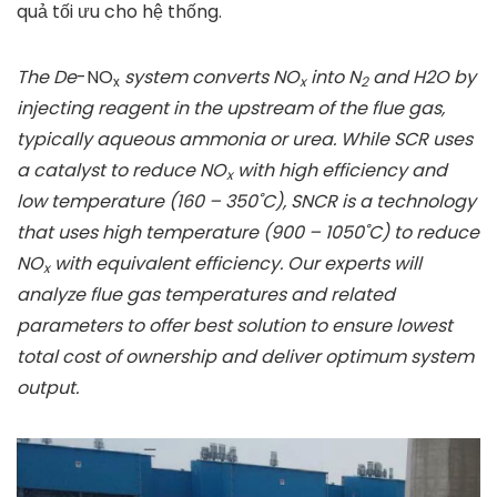
quả tối ưu cho hệ thống.
The De
-NO
system converts
NO
into N
and H2O by
x
x
2
injecting reagent in the upstream of the flue gas,
typically aqueous ammonia or urea. While SCR uses
a catalyst to reduce
NO
with high efficiency and
x
low temperature (160 – 350˚C), SNCR is a technology
that uses high temperature (900 – 1050˚C) to reduce
NO
with equivalent efficiency.
Our experts will
x
analyze flue gas temperatures and related
parameters to offer best solution to ensure lowest
total cost of ownership and deliver optimum system
output.