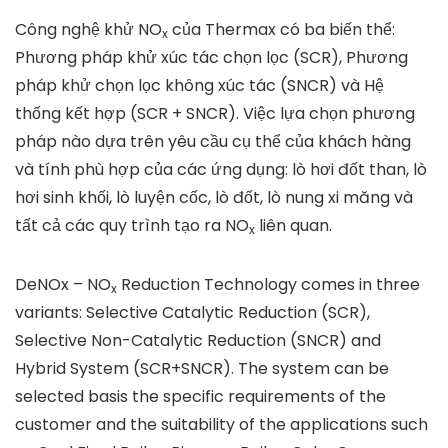
Công nghệ khử NO
của Thermax có ba biến thể:
x
Phương pháp khử xúc tác chọn lọc (SCR), Phương
pháp khử chọn lọc không xúc tác (SNCR) và Hệ
thống kết hợp (SCR + SNCR). Việc lựa chọn phương
pháp nào dựa trên yêu cầu cụ thể của khách hàng
và tính phù hợp của các ứng dụng: lò hơi đốt than, lò
hơi sinh khối, lò luyện cốc, lò đốt, lò nung xi măng và
tất cả các quy trình tạo ra NO
liên quan.
x
DeNOx – NO
Reduction Technology comes in three
x
variants: Selective Catalytic Reduction (SCR),
Selective Non-Catalytic Reduction (SNCR) and
Hybrid System (SCR+SNCR). The system can be
selected basis the specific requirements of the
customer and the suitability of the applications such