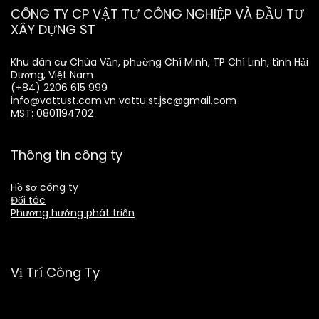
CÔNG TY CP VẬT TƯ CÔNG NGHIỆP VÀ ĐẦU TƯ
XÂY DỰNG ST
Khu dân cư Chùa Vần, phường Chí Minh, TP Chí Linh, tỉnh Hải
Dương, Việt Nam
(+84) 2206 615 999
info@vattust.com.vn
vattu.st.jsc@gmail.com
MST: 0801194702
Thông tin công ty
Hồ sơ công ty
Đối tác
Phương hướng phát triển
Vị Trí Công Ty