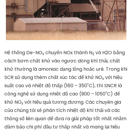
Hệ thống De-NO
chuyển NOx thành N
và H2O bằng
x
2
cách bơm chất khử vào ngược dòng khí thải, chất
khử thường là amoniac dạng lỏng hoặc urê. Trong khi
SCR sử dụng thêm chất xúc tác để khử NO
với hiệu
x
suất cao và nhiệt độ thấp (160 – 350˚C), thì SNCR là
công nghệ sử dụng nhiệt độ cao (900 – 1050˚C) để
khử NO
với hiệu quả tương đương. Các chuyên gia
x
của chúng tôi sẽ phân tích nhiệt độ khí thải và các
thông số liên quan để đưa ra giải pháp tốt nhất nhằm
đảm bảo chi phí đầu tư thấp nhất và mang lại hiệu