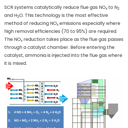
SCR systems catalytically reduce flue gas NO
to N
x
2
and H
O. This technology is the most effective
2
method of reducing NO
emissions especially where
x
high removal efficiencies (70 to 95%) are required.
The NO
reduction takes place as the flue gas passes
x
through a catalyst chamber. Before entering the
catalyst, ammonia is injected into the flue gas where
it is mixed.