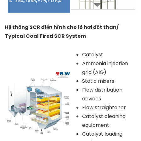
Hệ thống SCR điển hình cho lò hơi đốt than/
Typical Coal Fired SCR System
Catalyst
Ammonia injection
grid (AIG)
Static mixers
Flow distribution
devices
Flow straightener
Catalyst cleaning
equipment
Catalyst loading