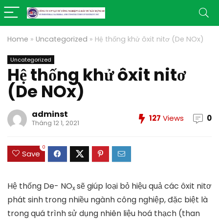
Home
»
Uncategorized
»
Hệ thống khử ôxit nitơ (De NOx)
Uncategorized
Hệ thống khử ôxit nitơ
(De NOx)
adminst
127
Views
0
Tháng 12 1, 2021
0
Save
Hệ thống De- NO
sẽ giúp loại bỏ hiệu quả các ôxit nitơ
x
phát sinh trong nhiều ngành công nghiệp, đặc biệt là
trong quá trình sử dụng nhiên liệu hoá thạch (than