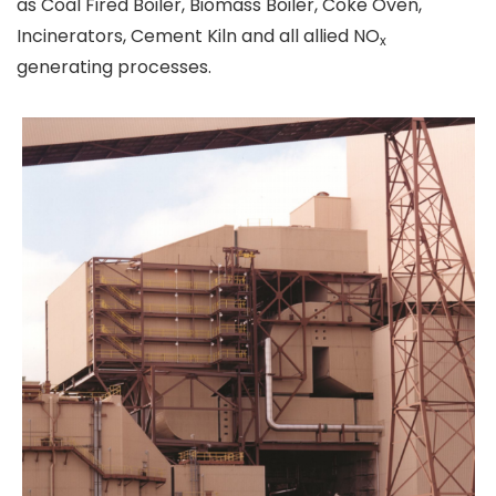
as Coal Fired Boiler, Biomass Boiler, Coke Oven,
Incinerators, Cement Kiln and all allied NO
x
generating processes.