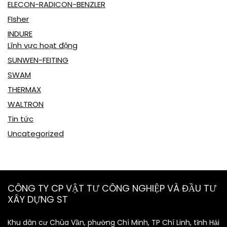
ELECON-RADICON-BENZLER
FIsher
INDURE
Lĩnh vực hoạt động
SUNWEN-FEITING
SWAM
THERMAX
WALTRON
Tin tức
Uncategorized
CÔNG TY CP VẬT TƯ CÔNG NGHIỆP VÀ ĐẦU TƯ
XÂY DỰNG ST
Khu dân cư Chùa Vần, phường Chí Minh, TP Chí Linh, tỉnh Hải