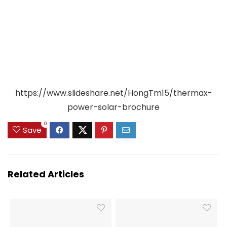
https://www.slideshare.net/HongTm15/thermax-
power-solar-brochure
0
Save
Related Articles