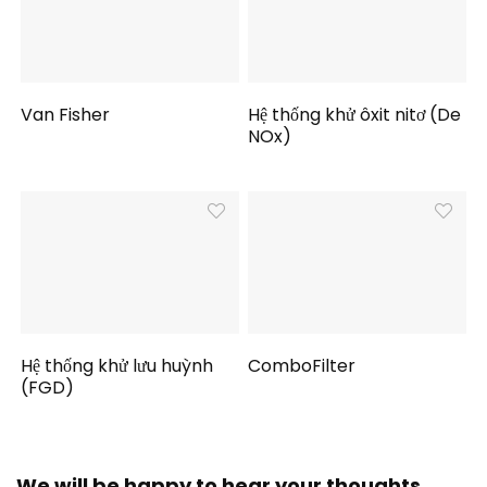
Van Fisher
Hệ thống khử ôxit nitơ (De
NOx)
Hệ thống khử lưu huỳnh
ComboFilter
(FGD)
We will be happy to hear your thoughts