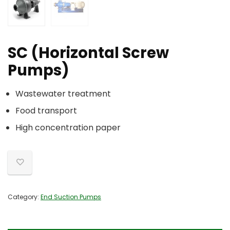
SC (Horizontal Screw
Pumps)
Wastewater treatment
Food transport
High concentration paper
Category:
End Suction Pumps