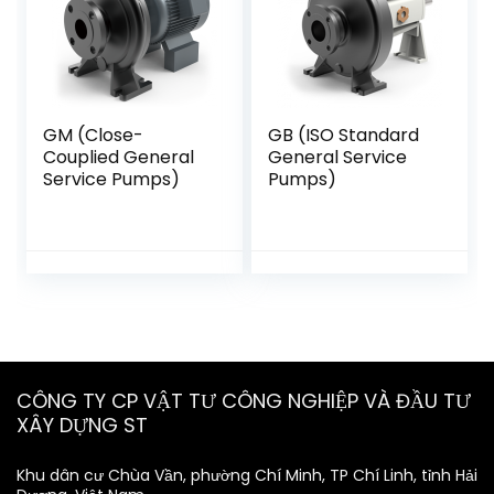
GM (Close-
GB (ISO Standard
Couplied General
General Service
Service Pumps)
Pumps)
CÔNG TY CP VẬT TƯ CÔNG NGHIỆP VÀ ĐẦU TƯ
XÂY DỰNG ST
Khu dân cư Chùa Vần, phường Chí Minh, TP Chí Linh, tỉnh Hải