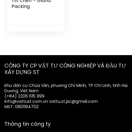
Tết chèn – Gland
Packing
CÔNG TY CP VẬT TƯ CÔNG NGHIỆP VÀ ĐẦU TƯ
XÂY DỰNG ST
Khu dân cư Chùa Vần, phường Chí Minh, TP Chí Linh, tỉnh Hải
Dương, Việt Nam
(+84) 2206 615 999
info@vattust.com.vn
vattu.st.jsc@gmail.com
MST: 0801194702
Thông tin công ty