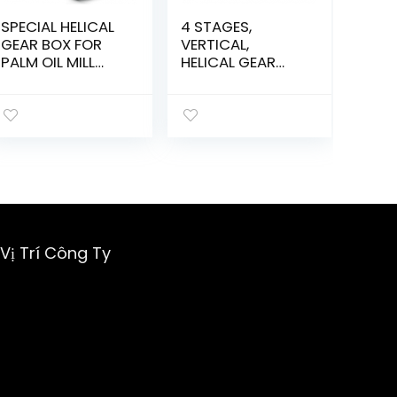
SPECIAL HELICAL
4 STAGES,
GEAR BOX FOR
VERTICAL,
PALM OIL MILL
HELICAL GEAR
DRIVE
BOX CUM PINION
APPLICATION
STAND (PINION
STAND ROLLING
MILL)
Vị Trí Công Ty