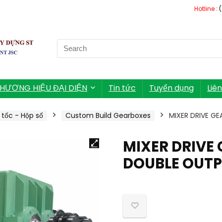
Hotline
: 
Search
for:
HƯƠNG HIỆU ĐẠI DIỆN
Tin tức
Tuyển dụng
Liê
tốc - Hộp số
Custom Build Gearboxes
MIXER DRIVE GE
MIXER DRIVE 
DOUBLE OUTP