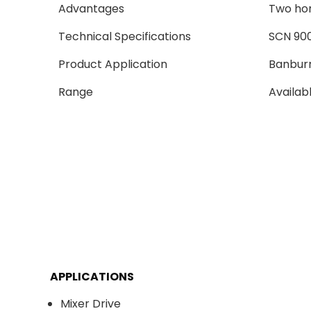
Advantages
Two hor
Technical Specifications
SCN 900
Product Application
Banburr
Range
Availabl
APPLICATIONS
Mixer Drive