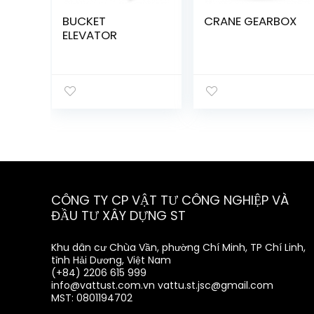
BUCKET
CRANE GEARBOX
ELEVATOR
CÔNG TY CP VẬT TƯ CÔNG NGHIỆP VÀ
ĐẦU TƯ XÂY DỰNG ST
Khu dân cư Chùa Vần, phường Chí Minh, TP Chí Linh,
tỉnh Hải Dương, Việt Nam
(+84) 2206 615 999
info@vattust.com.vn
vattu.st.jsc@gmail.com
MST: 0801194702