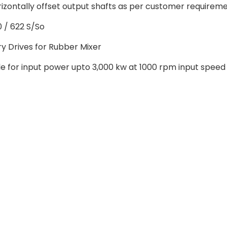
izontally offset output shafts as per customer requirem
 / 622 S/So
y Drives for Rubber Mixer
e for input power upto 3,000 kw at 1000 rpm input speed &