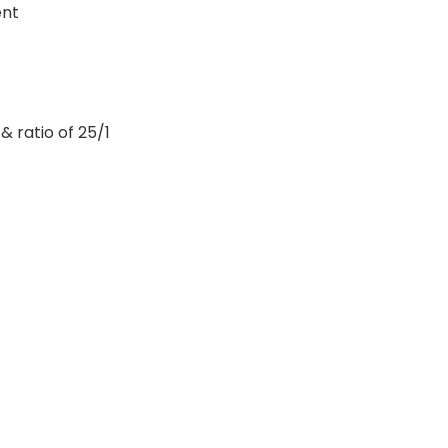
ent
 ratio of 25/1