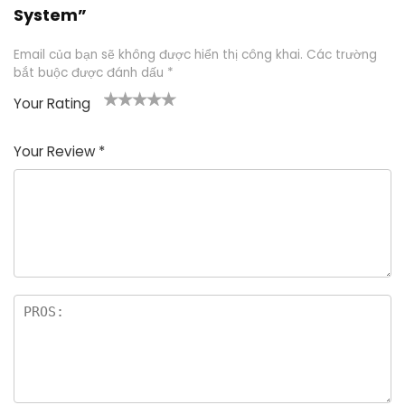
System”
Email của bạn sẽ không được hiển thị công khai.
Các trường
bắt buộc được đánh dấu
*
Your Rating
1
2
3
4
5
Your Review
*