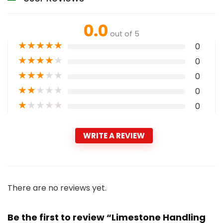
0.0
out of 5
★
★
★
★
★
0
★
★
★
★
★
0
★
★
★
★
★
0
★
★
★
★
★
0
★
★
★
★
★
0
WRITE A REVIEW
There are no reviews yet.
Be the first to review “Limestone Handling