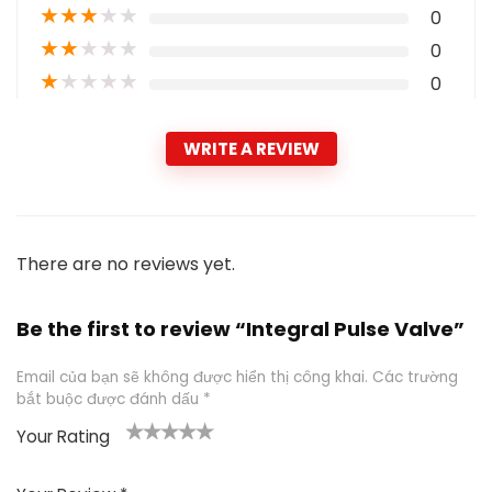
★
★
★
★
★
0
★
★
★
★
★
0
★
★
★
★
★
0
WRITE A REVIEW
There are no reviews yet.
Be the first to review “Integral Pulse Valve”
Email của bạn sẽ không được hiển thị công khai.
Các trường
bắt buộc được đánh dấu
*
Your Rating
1
2
3
4
5