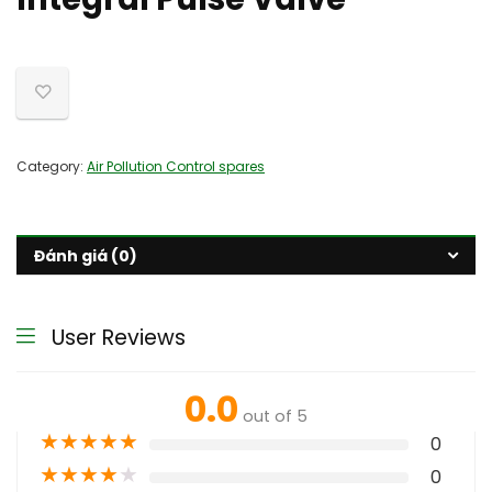
Category:
Air Pollution Control spares
Đánh giá (0)
User Reviews
0.0
out of 5
★
★
★
★
★
0
★
★
★
★
★
0