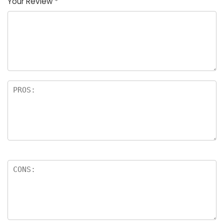
Your Review
*