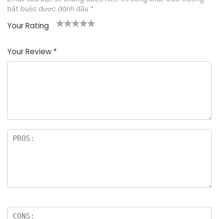
bắt buộc được đánh dấu
*
Your Rating
1
2
3
4
5
Your Review
*