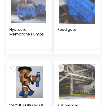
Hydraulic
Feed gate
Membrane Pumps
VACUUM BREAKER
Submerged