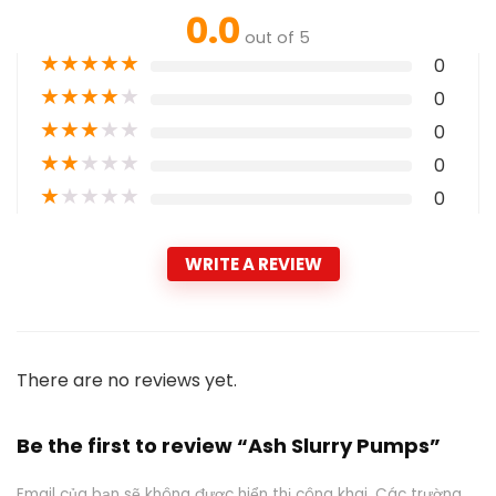
0.0
out of 5
★
★
★
★
★
0
★
★
★
★
★
0
★
★
★
★
★
0
★
★
★
★
★
0
★
★
★
★
★
0
WRITE A REVIEW
There are no reviews yet.
Be the first to review “Ash Slurry Pumps”
Email của bạn sẽ không được hiển thị công khai.
Các trường