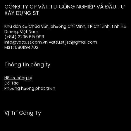
CÔNG TY CP VẬT TƯ CÔNG NGHIỆP VÀ ĐẦU TƯ
XÂY DỰNG ST
Khu dân cư Chùa Vần, phường Chí Minh, TP Chí Linh, tỉnh Hải
Dương, Việt Nam
(+84) 2206 615 999
info@vattust.com.vn
vattu.st.jsc@gmail.com
MST: 0801194702
Thông tin công ty
Hồ sơ công ty
Đối tác
Phương hướng phát triển
Vị Trí Công Ty