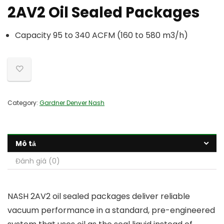
2AV2 Oil Sealed Packages
Capacity 95 to 340 ACFM (160 to 580 m3/h)
Category:
Gardner Denver Nash
Mô tả
Đánh giá (0)
NASH 2AV2 oil sealed packages deliver reliable
vacuum performance in a standard, pre-engineered