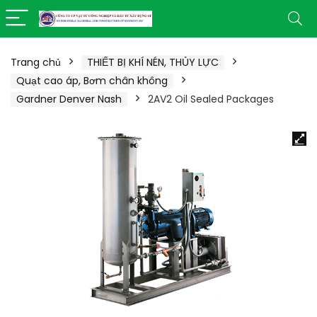
Trang chủ
THIẾT BỊ KHÍ NÉN, THỦY LỰC
Quạt cao áp, Bơm chân không
Gardner Denver Nash
2AV2 Oil Sealed Packages