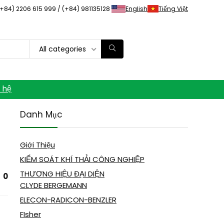
(+84) 2206 615 999 / (+84) 981135128
English
Tiếng Việt
All categories
n hệ
Danh Mục
Giới Thiệu
KIỂM SOÁT KHÍ THẢI CÔNG NGHIỆP
THƯƠNG HIỆU ĐẠI DIỆN
0
CLYDE BERGEMANN
ELECON-RADICON-BENZLER
FIsher