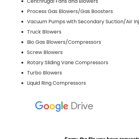
Centrifugal Fans and Blowers
Process Gas Blowers/Gas Boosters
Vacuum Pumps with Secondary Suction/Air Inj
Truck Blowers
Bio Gas Blowers/Compressors
Screw Blowers
Rotary Sliding Vane Compressors
Turbo Blowers
Liquid Ring Compressors