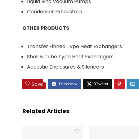
Liquid Ring Vacuum Pumps
Condenser Exhausters
OTHER PRODUCTS
Transfer Finned Type Heat Exchangers
Shell & Tube Type Heat Exchangers
Acoustic Enclosures & Silencers
0
Save
Related Articles