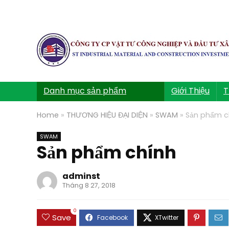
Danh mục sản phẩm
Giới Thiệu
T
Home
»
THƯƠNG HIỆU ĐẠI DIỆN
»
SWAM
»
Sản phẩm c
SWAM
Sản phẩm chính
adminst
Tháng 8 27, 2018
0
Save