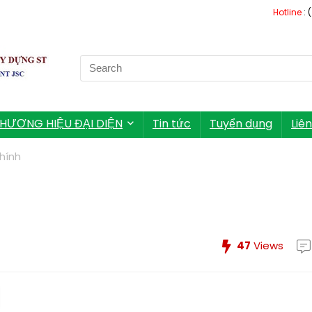
Hotline
: 
Search
for:
HƯƠNG HIỆU ĐẠI DIỆN
Tin tức
Tuyển dụng
Liê
hính
47
Views