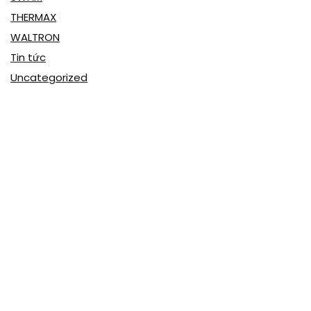
THERMAX
WALTRON
Tin tức
Uncategorized
CÔNG TY CP VẬT TƯ CÔNG NGHIỆP VÀ ĐẦU TƯ
XÂY DỰNG ST
Khu dân cư Chùa Vần, phường Chí Minh, TP Chí Linh, tỉnh Hải
Dương, Việt Nam
(+84) 2206 615 999
info@vattust.com.vn
vattu.st.jsc@gmail.com
MST: 0801194702
Thông tin công ty