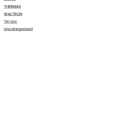
THERMAX
WALTRON
Tin tức
Uncategorized
CÔNG TY CP VẬT TƯ CÔNG NGHIỆP VÀ ĐẦU TƯ
XÂY DỰNG ST
Khu dân cư Chùa Vần, phường Chí Minh, TP Chí Linh, tỉnh Hải
Dương, Việt Nam
(+84) 2206 615 999
info@vattust.com.vn
vattu.st.jsc@gmail.com
MST: 0801194702
Thông tin công ty