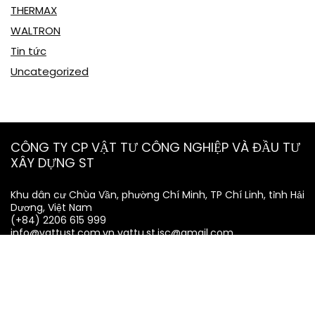
THERMAX
WALTRON
Tin tức
Uncategorized
CÔNG TY CP VẬT TƯ CÔNG NGHIỆP VÀ ĐẦU TƯ
XÂY DỰNG ST
Khu dân cư Chùa Vần, phường Chí Minh, TP Chí Linh, tỉnh Hải
Dương, Việt Nam
(+84) 2206 615 999
info@vattust.com.vn
vattu.st.jsc@gmail.com
MST: 0801194702
Thông tin công ty