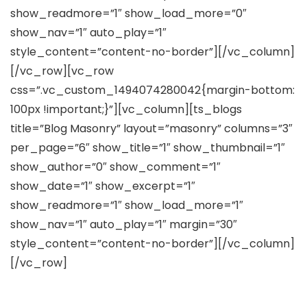
show_readmore=”1″ show_load_more=”0″
show_nav=”1″ auto_play=”1″
style_content=”content-no-border”][/vc_column]
[/vc_row][vc_row
css=”.vc_custom_1494074280042{margin-bottom:
100px !important;}”][vc_column][ts_blogs
title=”Blog Masonry” layout=”masonry” columns=”3″
per_page=”6″ show_title=”1″ show_thumbnail=”1″
show_author=”0″ show_comment=”1″
show_date=”1″ show_excerpt=”1″
show_readmore=”1″ show_load_more=”1″
show_nav=”1″ auto_play=”1″ margin=”30″
style_content=”content-no-border”][/vc_column]
[/vc_row]