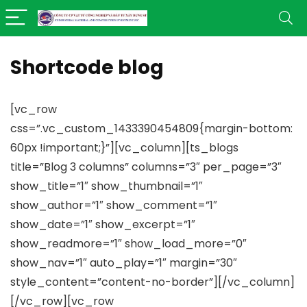
Shortcode blog
[vc_row
css=”.vc_custom_1433390454809{margin-bottom:
60px !important;}”][vc_column][ts_blogs
title=”Blog 3 columns” columns=”3″ per_page=”3″
show_title=”1″ show_thumbnail=”1″
show_author=”1″ show_comment=”1″
show_date=”1″ show_excerpt=”1″
show_readmore=”1″ show_load_more=”0″
show_nav=”1″ auto_play=”1″ margin=”30″
style_content=”content-no-border”][/vc_column]
[/vc_row][vc_row