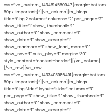
css=”.vc_custom_1434614560947{margin-bottom:
60px !important;}”][vc_column][ts_blogs
title=”Blog 2 columns” columns=”2″ per_page=”2″
show_title=”1″ show_thumbnail=”1″
show_author=”0″ show_comment=”1″
show_date=”1″ show_excerpt=”1″
show_readmore=”1″ show_load_more=”0″
show_nav=”1″ auto_play=”1″ margin=”30″
style_content=”content-border”][/vc_column]
[/vc_row][vc_row
css=”.vc_custom_1433403986491{margin-bottom:
60px !important;}”][vc_column][ts_blogs
title=”Blog Slider” layout=”slider” columns=”3″
per_page=”3″ show_title=”1″ show_thumbnail=”1″
show_author=”0″ show_comment=”1″
show_date=”1″ show_excerpt=”1″