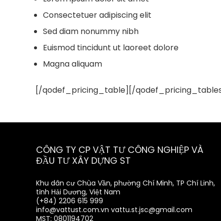
Consectetuer adipiscing elit
Sed diam nonummy nibh
Euismod tincidunt ut laoreet dolore
Magna aliquam
[/qodef_pricing_table][/qodef_pricing_tabl
CÔNG TY CP VẬT TƯ CÔNG NGHIỆP VÀ
ĐẦU TƯ XÂY DỰNG ST
Khu dân cư Chùa Vần, phường Chí Minh, TP Chí Linh,
tỉnh Hải Dương, Việt Nam
(+84) 2206 615 999
info@vattust.com.vn
vattu.st.jsc@gmail.com
MST: 0801194702