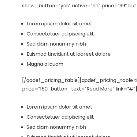
show_button=”yes” active=”no” price=”99″ but
Lorem ipsum dolor sit amet
Consectetuer adipiscing elit
Sed diam nonummy nibh
Euismod tincidunt ut laoreet dolore
Magna aliquam
[/qodef_pricing_table][qodef_pricing_table ti
price=”150″ button_text=”Read More” link=”#”
Lorem ipsum dolor sit amet
Consectetuer adipiscing elit
Sed diam nonummy nibh