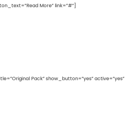
ton_text=”Read More” link=”#”]
tle=”Original Pack” show_button=”yes” active=”yes”
]