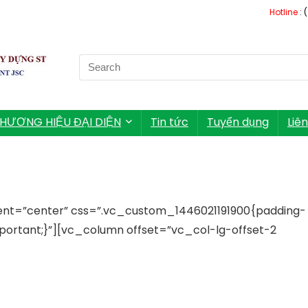
Hotline
: 
Search
for:
HƯƠNG HIỆU ĐẠI DIỆN
Tin tức
Tuyển dụng
Liê
ent=”center” css=”.vc_custom_1446021191900{padding-
mportant;}”][vc_column offset=”vc_col-lg-offset-2