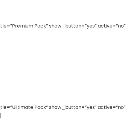
title=”Premium Pack” show_button=”yes” active=”no”
itle=”Ulitimate Pack” show_button=”yes” active=”no”
]