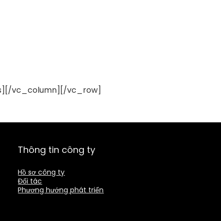
es][/vc_column][/vc_row]
Thông tin công ty
Hồ sơ công ty
Đối tác
Phương hướng phát triển