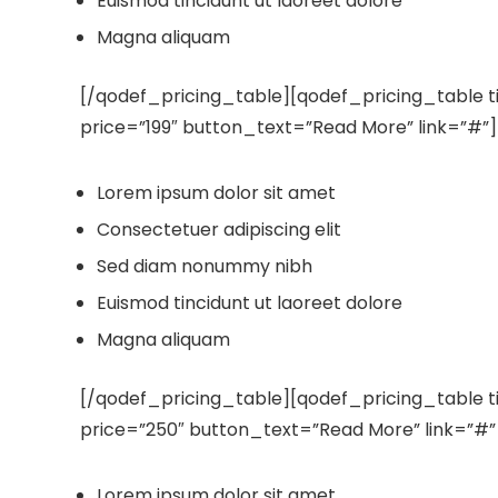
Euismod tincidunt ut laoreet dolore
Magna aliquam
[/qodef_pricing_table][qodef_pricing_table 
price=”199″ button_text=”Read More” link=”#”]
Lorem ipsum dolor sit amet
Consectetuer adipiscing elit
Sed diam nonummy nibh
Euismod tincidunt ut laoreet dolore
Magna aliquam
[/qodef_pricing_table][qodef_pricing_table t
price=”250″ button_text=”Read More” link=”#”
Lorem ipsum dolor sit amet