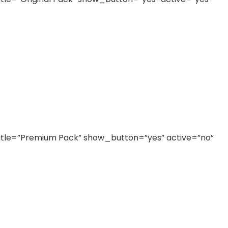
]
title=”Premium Pack” show_button=”yes” active=”no”