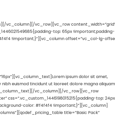
es][/vc_column][/vc_row][vc_row content_width=”grid
1446021549685{padding-top: 65px !important;padding-
4f4f4 !important;}”][vc_column offset=”vc_col-lg-offse
6px”][vc_column_text]Lorem ipsum dolor sit amet,
 nibh euismod tincidunt ut laoreet dolore magna aliquam
[/vc_column_text][/vc_column][/vc_row][vc_row
ter” css=”.vc_custom_1446198015215{padding-top: 24px
ackground-color: #f4f4f4 !important;}”][vc_column]
lumns”][qodef_pricing_table title=”Basic Pack”