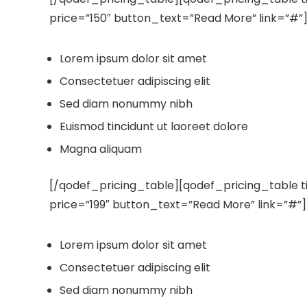
price=”150″ button_text=”Read More” link=”#”
Lorem ipsum dolor sit amet
Consectetuer adipiscing elit
Sed diam nonummy nibh
Euismod tincidunt ut laoreet dolore
Magna aliquam
[/qodef_pricing_table][qodef_pricing_table 
price=”199″ button_text=”Read More” link=”#”]
Lorem ipsum dolor sit amet
Consectetuer adipiscing elit
Sed diam nonummy nibh