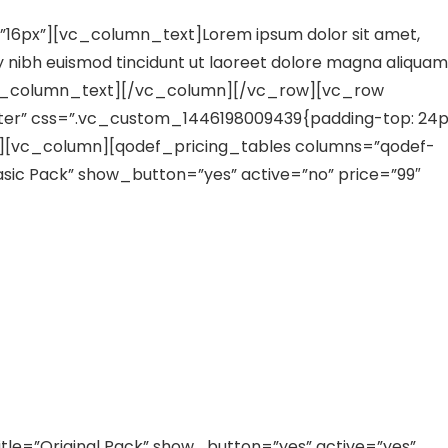
6px”][vc_column_text]Lorem ipsum dolor sit amet,
 nibh euismod tincidunt ut laoreet dolore magna aliquam
[/vc_column_text][/vc_column][/vc_row][vc_row
ter” css=”.vc_custom_1446198009439{padding-top: 24
}”][vc_column][qodef_pricing_tables columns=”qodef-
asic Pack” show_button=”yes” active=”no” price=”99″
tle=”Original Pack” show_button=”yes” active=”yes”