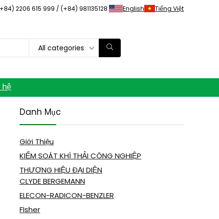
(+84) 2206 615 999 / (+84) 981135128
English
Tiếng Việt
All categories
n hệ
Danh Mục
Giới Thiệu
KIỂM SOÁT KHÍ THẢI CÔNG NGHIỆP
THƯƠNG HIỆU ĐẠI DIỆN
CLYDE BERGEMANN
ELECON-RADICON-BENZLER
FIsher