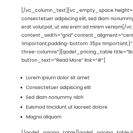
[/vc_column_text][vc_empty_space height=”1
consectetuer adipiscing elit, sed diam nonummy
erat volutpat, ut wisi enim ad minim veniam
content_width=”grid” content_aligment=”cen
!important;padding-bottom: 35px !important;
three-columns”][qodef_pricing_table title=”B
button_text=”Read More” link=”#”]
Lorem ipsum dolor sit amet
Consectetuer adipiscing elit
Sed diam nonummy nibh
Euismod tincidunt ut laoreet dolore
Magna aliquam
[/qodef_pricing_table][qodef_pricing_table ti