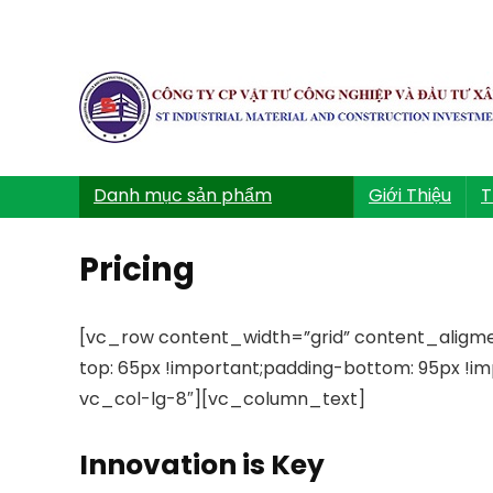
Danh mục sản phẩm
Giới Thiệu
T
Pricing
[vc_row content_width=”grid” content_aligm
top: 65px !important;padding-bottom: 95px !i
vc_col-lg-8″][vc_column_text]
Innovation is Key