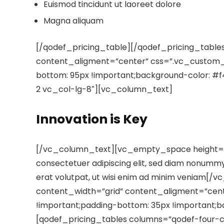
Euismod tincidunt ut laoreet dolore
Magna aliquam
[/qodef_pricing_table][/qodef_pricing_tabl
content_aligment=”center” css=”.vc_custom_
bottom: 95px !important;background-color: #f
2 vc_col-lg-8″][vc_column_text]
Innovation is Key
[/vc_column_text][vc_empty_space height=”1
consectetuer adipiscing elit, sed diam nonummy
erat volutpat, ut wisi enim ad minim veniam
content_width=”grid” content_aligment=”cen
!important;padding-bottom: 35px !important;b
[qodef_pricing_tables columns=”qodef-four-co