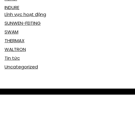
INDURE
Lĩnh vực hoạt động
SUNWEN-FEITING
SWAM
THERMAX
WALTRON
Tin tức
Uncategorized
CÔNG TY CP VẬT TƯ CÔNG NGHIỆP VÀ ĐẦU TƯ
XÂY DỰNG ST
Khu dân cư Chùa Vần, phường Chí Minh, TP Chí Linh, tỉnh Hải
Dương, Việt Nam
(+84) 2206 615 999