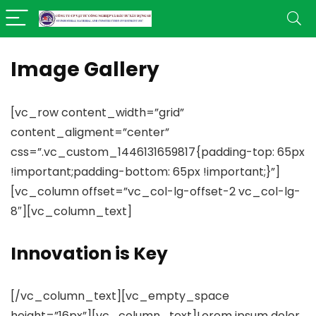
Image Gallery
[vc_row content_width=”grid”
content_aligment=”center”
css=”.vc_custom_1446131659817{padding-top: 65px
!important;padding-bottom: 65px !important;}”]
[vc_column offset=”vc_col-lg-offset-2 vc_col-lg-
8″][vc_column_text]
Innovation is Key
[/vc_column_text][vc_empty_space
height=”16px”][vc_column_text]Lorem ipsum dolor