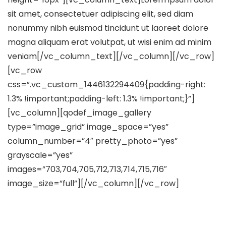
sit amet, consectetuer adipiscing elit, sed diam
nonummy nibh euismod tincidunt ut laoreet dolore
magna aliquam erat volutpat, ut wisi enim ad minim
veniam[/vc_column_text][/vc_column][/vc_row]
[vc_row
css=”.vc_custom_1446132294409{padding-right:
1.3% !important;padding-left: 1.3% !important;}”]
[vc_column][qodef_image_gallery
type=”image_grid” image_space=”yes”
column_number=”4″ pretty_photo=”yes”
grayscale=”yes”
images=”703,704,705,712,713,714,715,716″
image_size=”full”][/vc_column][/vc_row]