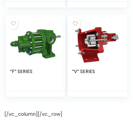
“F” SERIES
“V” SERIES
[/vc_column][/vc_row]